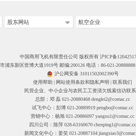
股东网站
航空企业
国务院国资委
中国国际航空公司
中国东方航空公司
上海国盛（集团）...
中国商用飞机有限责任公司 版权所有
沪ICP备1204251
中国南方航空公司
中国航空工业集团公司
浦东新区世博大道1919号 邮编:200126 电话：86-021-20888888 传
幸福航空公司
中国铝业集团有限公司
沪公网安备 31011502002390号
使用帮助
|
网站使用条款和隐私声明
|
联系我们
河北航空公司
中国宝武集团
民营企业、中小企业与农民工工资清欠线索信访联系
四川航空公司
中国中化集团公司
总部：邓 磊 021-20880468 denglei2@comac.cc
试飞中心：彭博 021-20889919 pengbo@comac.cc
厦门航空公司
营销中心：杨旭 021-20886097 yangxu1@comac.cc
山东航空公司
四川公司：陈萍 028-63160670 chenping1@comac.c
新闻文化中心：姜笑 021-20887104 jiangxiao3@comac.
上海航空公司