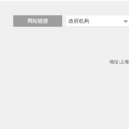
网站链接
政府机构
科学技术部
工业和信息化部
中国民用航空局
地址:上海市