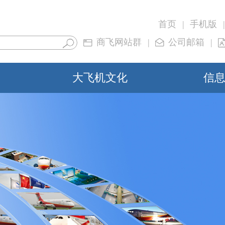
首页
|
手机版
|
商飞网站群
|
公司邮箱
|
大飞机文化
信