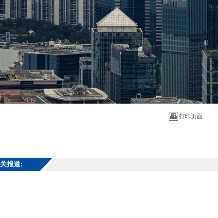
打印页面
关报道: