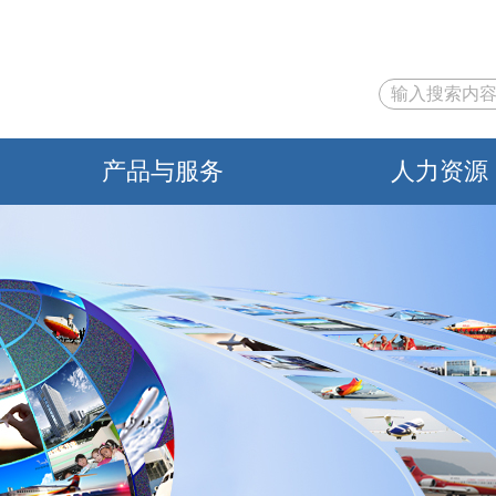
产品与服务
人力资源