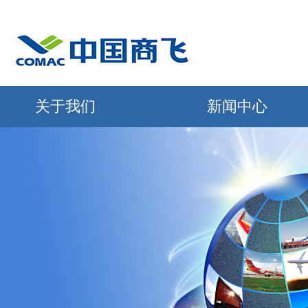
关于我们
新闻中心