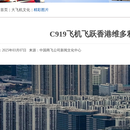
首页
大飞机文化
精彩图片
|
|
C919飞机飞跃香港维多
2025年03月07日
来源：中国商飞公司新闻文化中心