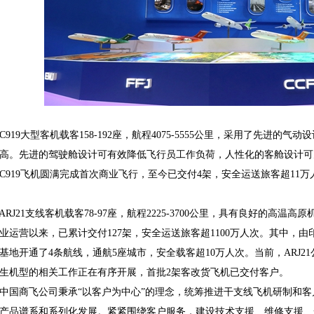
19大型客机载客158-192座，航程4075-5555公里，采用了先进的
高。先进的驾驶舱设计可有效降低飞行员工作负荷，人性化的客舱设计可为旅
C919飞机圆满完成首次商业飞行，至今已交付4架，安全运送旅客超11
J21支线客机载客78-97座，航程2225-3700公里，具有良好的高温高
业运营以来，已累计交付127架，安全运送旅客超1100万人次。其中，由印
基地开通了4条航线，通航5座城市，安全载客超10万人次。当前，ARJ
生机型的相关工作正在有序开展，首批2架客改货飞机已交付客户。
商飞公司秉承“以客户为中心”的理念，统筹推进干支线飞机研制和客
产品谱系和系列化发展。紧紧围绕客户服务，建设技术支援、维修支援、