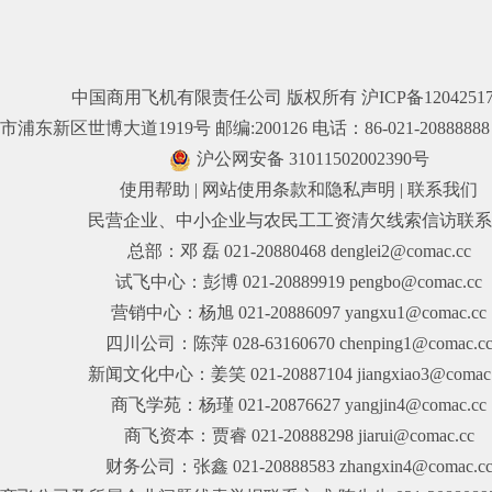
国务院国资委
中国国际航空公司
中国东方航空公司
上海国盛（集团）...
中国商用飞机有限责任公司 版权所有
沪ICP备1204251
中国南方航空公司
中国航空工业集团公司
浦东新区世博大道1919号 邮编:200126 电话：86-021-20888888 传
幸福航空公司
中国铝业集团有限公司
沪公网安备 31011502002390号
使用帮助
|
网站使用条款和隐私声明
|
联系我们
河北航空公司
中国宝武集团
民营企业、中小企业与农民工工资清欠线索信访联系
四川航空公司
中国中化集团公司
总部：邓 磊 021-20880468 denglei2@comac.cc
试飞中心：彭博 021-20889919 pengbo@comac.cc
厦门航空公司
营销中心：杨旭 021-20886097 yangxu1@comac.cc
山东航空公司
四川公司：陈萍 028-63160670 chenping1@comac.c
新闻文化中心：姜笑 021-20887104 jiangxiao3@comac.
上海航空公司
商飞学苑：杨瑾 021-20876627 yangjin4@comac.cc
波音公司
商飞资本：贾睿 021-20888298 jiarui@comac.cc
空客公司
财务公司：张鑫 021-20888583 zhangxin4@comac.c