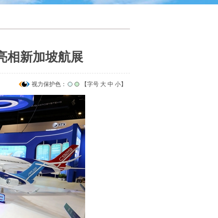
次亮相新加坡航展
视力保护色：
【字号
大
中
小
】