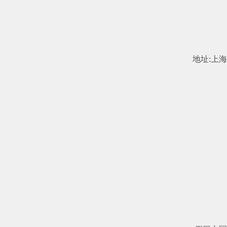
科学技术部
工业和信息化部
中国民用航空局
地址:上海市