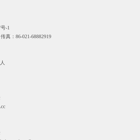
成都航空有限公司
新华网
浦银金融租赁公司
人民网
7号-1
中央电视台
真：86-021-68882919
人
c
cc
c