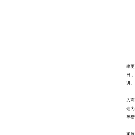
C9
率更
日，
进。
AR
入商
达为
等衍
中国
拓展