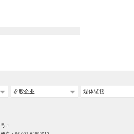
参股企业
媒体链接
成都航空有限公司
新华网
浦银金融租赁公司
人民网
7号-1
中央电视台
真：86-021-68882919