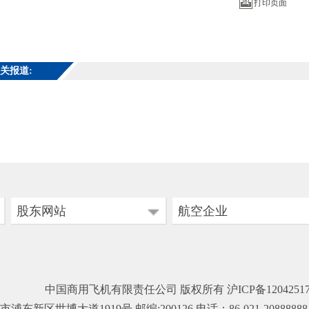
打印页面
关报道:
股东网站
航空企业
国务院国资委
中国国际航空公司
中国东方航空公司
上海国盛（集团）...
中国商用飞机有限责任公司 版权所有
沪ICP备1204251
中国南方航空公司
中国航空工业集团公司
浦东新区世博大道1919号 邮编:200126 电话：86-021-20888888 传