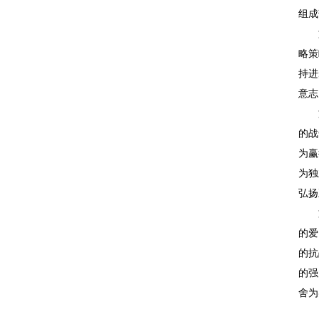
组成
文
略策
持进
意志
文
的战
为赢
为独
弘扬
文
的爱
的抗
的强
舍为