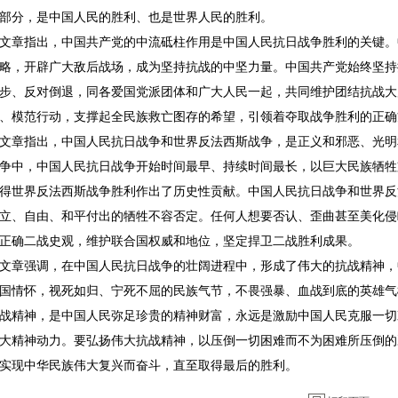
部分，是中国人民的胜利、也是世界人民的胜利。
章指出，中国共产党的中流砥柱作用是中国人民抗日战争胜利的关键。
略，开辟广大敌后战场，成为坚持抗战的中坚力量。中国共产党始终坚持
步、反对倒退，同各爱国党派团体和广大人民一起，共同维护团结抗战大
、模范行动，支撑起全民族救亡图存的希望，引领着夺取战争胜利的正确
章指出，中国人民抗日战争和世界反法西斯战争，是正义和邪恶、光明
争中，中国人民抗日战争开始时间最早、持续时间最长，以巨大民族牺牲
得世界反法西斯战争胜利作出了历史性贡献。中国人民抗日战争和世界反
立、自由、和平付出的牺牲不容否定。任何人想要否认、歪曲甚至美化侵
正确二战史观，维护联合国权威和地位，坚定捍卫二战胜利成果。
章强调，在中国人民抗日战争的壮阔进程中，形成了伟大的抗战精神，
国情怀，视死如归、宁死不屈的民族气节，不畏强暴、血战到底的英雄气
战精神，是中国人民弥足珍贵的精神财富，永远是激励中国人民克服一切
大精神动力。要弘扬伟大抗战精神，以压倒一切困难而不为困难所压倒的
实现中华民族伟大复兴而奋斗，直至取得最后的胜利。