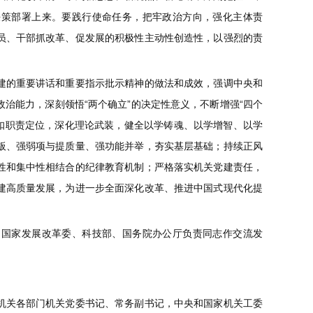
决策部署上来。要践行使命任务，把牢政治方向，强化主体责
员、干部抓改革、促发展的积极性主动性创造性，以强烈的责
的重要讲话和重要指示批示精神的做法和成效，强调中央和
治能力，深刻领悟“两个确立”的决定性意义，不断增强“四个
要紧扣职责定位，深化理论武装，健全以学铸魂、以学增智、以学
板、强弱项与提质量、强功能并举，夯实基层基础；持续正风
性和集中性相结合的纪律教育机制；严格落实机关党建责任，
建高质量发展，为进一步全面深化改革、推进中国式现代化提
国家发展改革委、科技部、国务院办公厅负责同志作交流发
关各部门机关党委书记、常务副书记，中央和国家机关工委