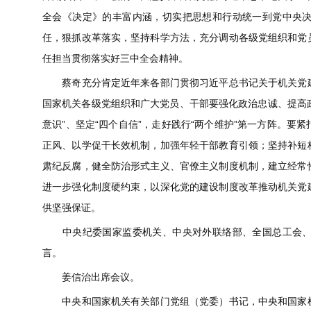
全会《决定》的丰富内涵，切实把思想和行动统一到党中央
任，狠抓改革落实，坚持科学方法，充分调动各级党组织和党
任担当贯彻落实好三中全会精神。
蔡奇充分肯定近年来各部门贯彻习近平总书记关于机关党建
国家机关各级党组织和广大党员、干部要强化政治忠诚、提高政
意识”、坚定“四个自信”，走好践行“两个维护”第一方阵。
正风、以学促干长效机制，加强年轻干部教育引领；坚持补短
肃纪反腐，健全防治形式主义、官僚主义制度机制，建立经常
进一步强化制度硬约束，以深化党的建设制度改革推动机关党
供坚强保证。
中央纪委国家监委机关、中央对外联络部、全国总工会、
言。
姜信治出席会议。
中央和国家机关有关部门党组（党委）书记，中央和国家机