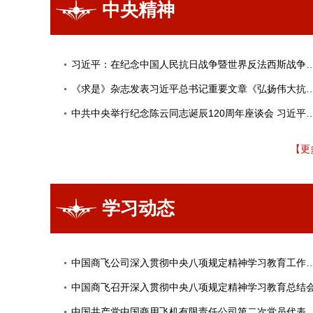
中央精神
习近平：在纪念中国人民抗日战争暨世界反法西斯战争胜
《求是》杂志发表习近平总书记重要文章《弘扬伟大抗战精神，向着中华民族
中共中央举行纪念陈云同志诞辰120周年座谈会
【更
学习动态
中国商飞公司深入贯彻中央八项规定精神
中国商飞召开深入贯彻中央八项规定精神学习教育总结
中国共产党中国商用飞机有限责任公司第二次党